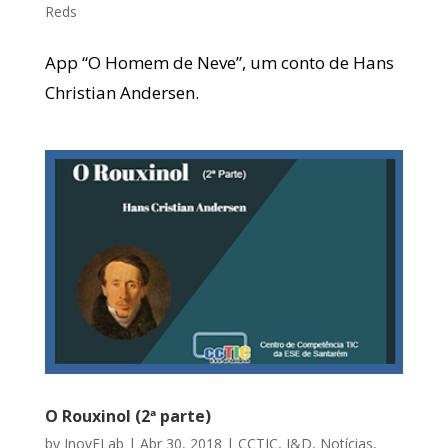
Reds
App “O Homem de Neve”, um conto de Hans
Christian Andersen.
O Rouxinol (2ª parte)
by
InovELab
|
Abr 30, 2018
|
CCTIC
,
I&D
,
Notícias
,