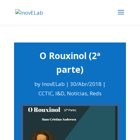
O Rouxinol (2ª
parte)
by
InovELab
30/Abr/2018
CCTIC
,
I&D
,
Notícias
,
Reds