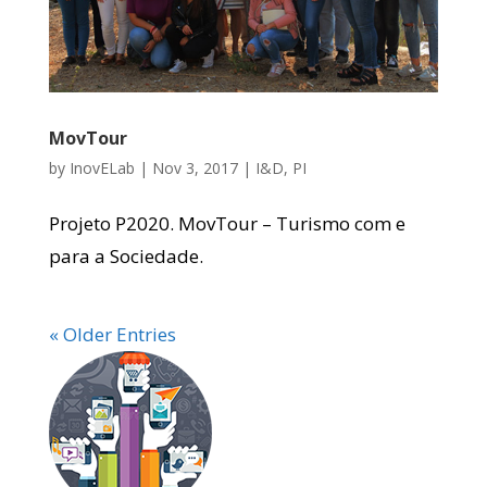
MovTour
by
InovELab
|
Nov 3, 2017
|
I&D
,
PI
Projeto P2020. MovTour – Turismo com e
para a Sociedade.
« Older Entries