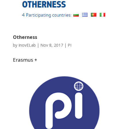
Otherness
by
InovELab
|
Nov 8, 2017
|
PI
Erasmus +